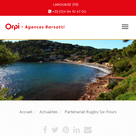
LANGUAGE (FR)
+33 (0)4 94 10 47 00
Tog
navi
Accueil
Actualites
Partenariat Rugby Six-Fours