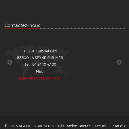
Contactez-nous
11 Quai Gabriel Péri
2
83500 LA SEYNE SUR MER
8
Tél : 04 94 10 47 00
Mail :
agencebarsotti@orpi.com
ag
© 2023 AGENCES BARSOTTI -
Réalisation Bexter
-
Accueil
-
Plan du