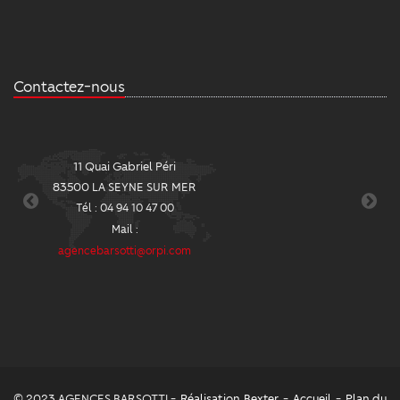
Contactez-nous
11 Quai Gabriel Péri
2
83500 LA SEYNE SUR MER
8
Tél : 04 94 10 47 00
Mail :
agencebarsotti@orpi.com
ag
© 2023 AGENCES BARSOTTI -
Réalisation Bexter
-
Accueil
-
Plan du